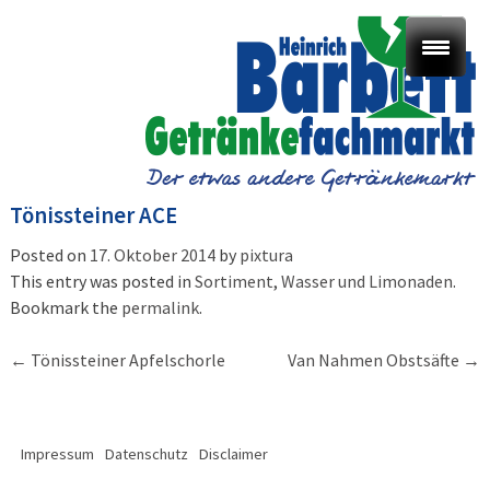
Tönissteiner ACE
Posted on
17. Oktober 2014
by
pixtura
This entry was posted in
Sortiment
,
Wasser und Limonaden
.
Bookmark the
permalink
.
Post
←
Tönissteiner Apfelschorle
Van Nahmen Obstsäfte
→
navigation
Impressum
Datenschutz
Disclaimer